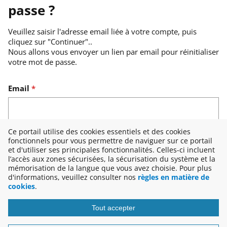
passe ?
Veuillez saisir l'adresse email liée à votre compte, puis
cliquez sur "Continuer"..
Nous allons vous envoyer un lien par email pour réinitialiser
votre mot de passe.
Réinitialiser le mot de passe avec votre email
Email
*
Ce portail utilise des cookies essentiels et des cookies
fonctionnels pour vous permettre de naviguer sur ce portail
Continuer
et d'utiliser ses principales fonctionnalités. Celles-ci incluent
l’accès aux zones sécurisées, la sécurisation du système et la
mémorisation de la langue que vous avez choisie. Pour plus
d'informations, veuillez consulter nos
règles en matière de
Retour à connexion
cookies
.
Tout accepter
Copyright © 2026