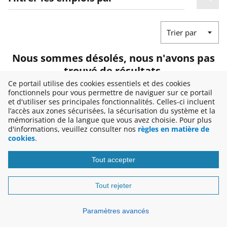
Trier par
Nous sommes désolés, nous n'avons pas
trouvé de résultats.
Ce portail utilise des cookies essentiels et des cookies
Nous n'avons pas de recommandations en ce moment mais
fonctionnels pour vous permettre de naviguer sur ce portail
vous pouvez
explorer tous les emplois vacants
.
et d'utiliser ses principales fonctionnalités. Celles-ci incluent
l’accès aux zones sécurisées, la sécurisation du système et la
mémorisation de la langue que vous avez choisie. Pour plus
d'informations, veuillez consulter nos
règles en matière de
cookies
.
Tout accepter
Copyright © 2026
Tout rejeter
Disclaimer
Paramètres avancés