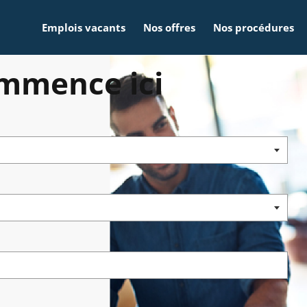
Emplois vacants
Nos offres
Nos procédures
ommence ici