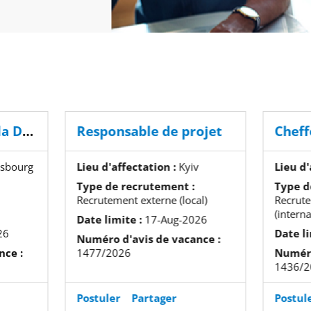
Cheffe ou Chef de la Division de la coopération anti-discrimination
Responsable de projet
asbourg
Lieu d'affectation :
Kyiv
Lieu d'
Type de recrutement :
Type d
Recrutement externe (local)
Recrut
(interna
Date limite :
17-Aug-2026
26
Date li
Numéro d'avis de vacance :
nce :
1477/2026
Numéro
1436/2
Postuler
Partager
Postul