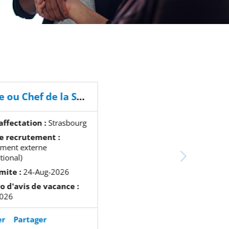
Cheffe ou Chef de la Section Infrastructure informatique et Services client
affectation :
Strasbourg
e recrutement :
ement externe
tional)
mite :
24-Aug-2026
 d'avis de vacance :
026
er
Partager