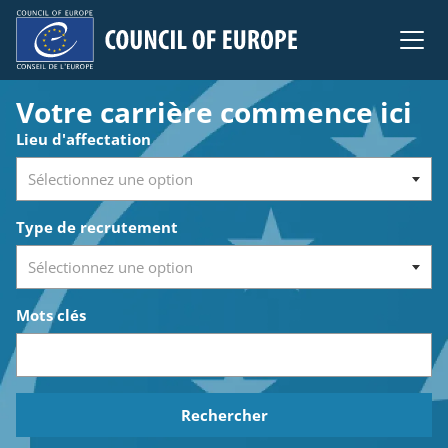
Council of Europe
Votre carrière commence ici
Chercher des emplois vacants
Lieu d'affectation
Type de recrutement
Mots clés
Rechercher