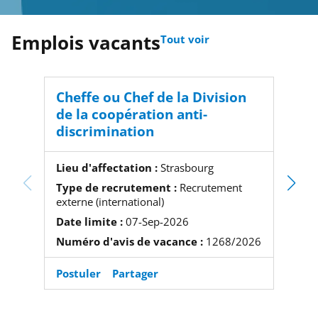
Emplois vacants
Tout voir
Cheffe ou Chef de la Division
Resp
de la coopération anti-
discrimination
Lieu d
Type 
Lieu d'affectation :
Strasbourg
externe
Type de recrutement :
Recrutement
Date l
externe (international)
Numér
Date limite :
07-Sep-2026
Numéro d'avis de vacance :
1268/2026
Postuler
Partager
Postu