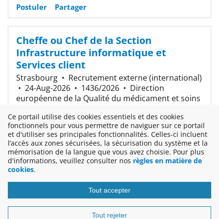
Postuler
Partager
Cheffe ou Chef de la Section
Infrastructure informatique et
Services client
Strasbourg
•
Recrutement externe (international)
•
24-Aug-2026
•
1436/2026
•
Direction
européenne de la Qualité du médicament et soins
de santé (EDQM)
Ce portail utilise des cookies essentiels et des cookies
fonctionnels pour vous permettre de naviguer sur ce portail
Postuler
Partager
et d'utiliser ses principales fonctionnalités. Celles-ci incluent
l’accès aux zones sécurisées, la sécurisation du système et la
mémorisation de la langue que vous avez choisie. Pour plus
3 résultats
d'informations, veuillez consulter nos
règles en matière de
cookies
.
Tout accepter
Copyright © 2026
Tout rejeter
Disclaimer